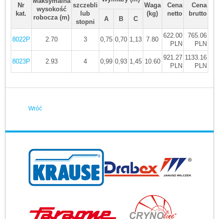
Maksymalna
Nr
szczebli
Waga
Cena
Cena
T
wysokość
kat.
lub
(kg)
netto
brutto
rea
robocza (m)
A
B
C
stopni
622.00
765.06
8022P
2.70
3
0,75
0,70
1,13
7.80
8 t
PLN
PLN
921.27
1133.16
8023P
2.93
4
0,99
0,93
1,45
10.60
8 t
PLN
PLN
Wróć