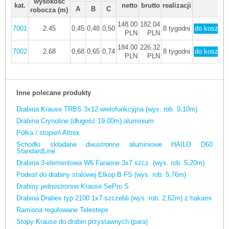
wysokość
kat.
netto
brutto
realizacji
A
B
C
robocza (m)
148.00
182.04
7001
2.45
0,45
0,48
0,50
8 tygodni
PLN
PLN
184.00
226.32
7002
2.68
0,68
0,65
0,74
8 tygodni
PLN
PLN
Inne polecane produkty
Drabina Krause TRBS 3x12 wielofunkcyjna (wys. rob. 9,10m)
Drabina Crynoline (długość 19,00m) aluminium
Półka / stopień Altrex
Schodki składane dwustronne aluminiowe HAILO D60
StandardLine
Drabina 3-elementowa W6 Faraone 3x7 szcz. (wys. rob. 5,20m)
Podest do drabiny stalowej Elkop B FS (wys. rob. 5,76m)
Drabiny jednostronne Krause SePro S
Drabina Drabex typ 2100 1x7 szczebli (wys. rob. 2,62m) z hakami
Ramiona regulowane Telesteps
Stopy Krause do drabin przystawnych (para)