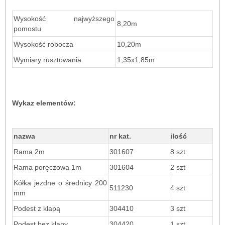
Wysokość najwyższego
8,20m
pomostu
Wysokość robocza
10,20m
Wymiary rusztowania
1,35x1,85m
Wykaz elementów:
nazwa
nr kat.
ilość
Rama 2m
301607
8 szt
Rama poręczowa 1m
301604
2 szt
Kółka jezdne o średnicy 200
511230
4 szt
mm
Podest z klapą
304410
3 szt
Podest bez klapy
304420
1 szt