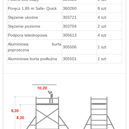
Poręcz 1,85 m Safe- Quick
360260
8 szt
Stężenie ukośne
303721
4 szt
Stężenie poziome
303704
2 szt
Podpora teleskopowa
305613
4 szt
Aluminiowa burta
305506
1 szt
poprzeczna
Aluminiowa burta podłużna
305501
1 szt