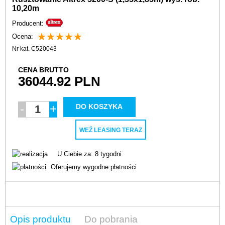
10,20m
Producent:
☆
★
☆
★
☆
★
☆
★
☆
★
Ocena:
Nr kat.
C520043
CENA BRUTTO
36044.92
PLN
-
+
WEŹ LEASING TERAZ
U Ciebie za: 8 tygodni
Oferujemy wygodne płatności
Opis produktu
Do pobrania